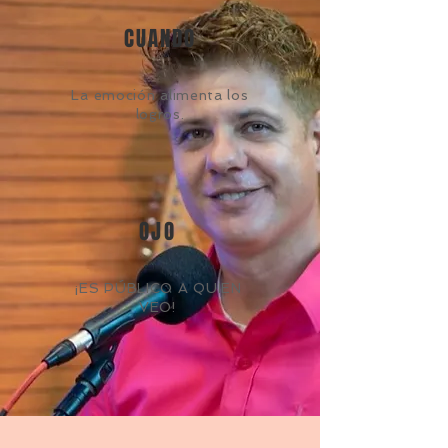
CUANDO
La emoción alimenta los
logros.
OJO
¡ES PÚBLICO A QUIEN
VEO!